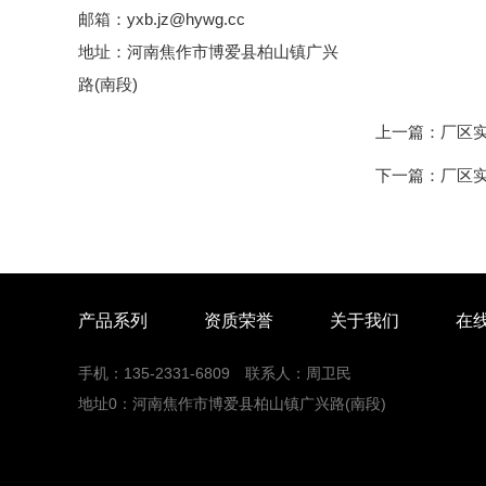
邮箱：yxb.jz@hywg.cc
地址：河南焦作市博爱县柏山镇广兴
路(南段)
上一篇：
厂区
下一篇：
厂区
产品系列
资质荣誉
关于我们
在
手机：135-2331-6809 联系人：周卫民
地址0：河南焦作市博爱县柏山镇广兴路(南段)